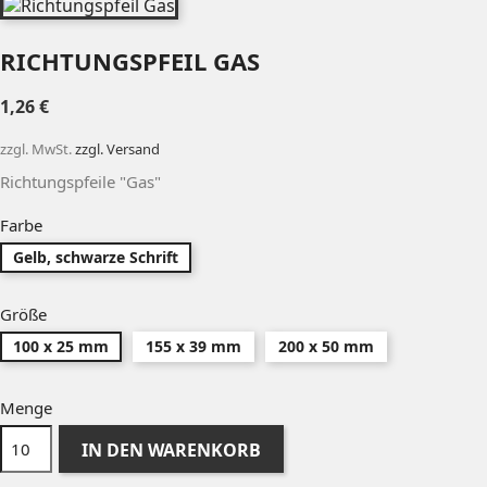
RICHTUNGSPFEIL GAS
1,26 €
zzgl. MwSt.
zzgl. Versand
Richtungspfeile "Gas"
Farbe
Gelb, schwarze Schrift
Größe
100 x 25 mm
155 x 39 mm
200 x 50 mm
Menge
IN DEN WARENKORB